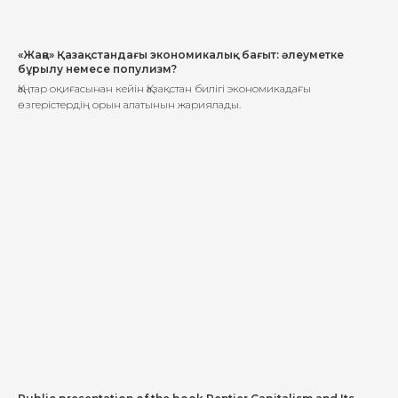
«Жаңа» Қазақстандағы экономикалық бағыт: әлеуметке
бұрылу немесе популизм?
Қаңтар оқиғасынан кейін Қазақстан билігі экономикадағы
өзгерістердің орын алатынын жариялады.