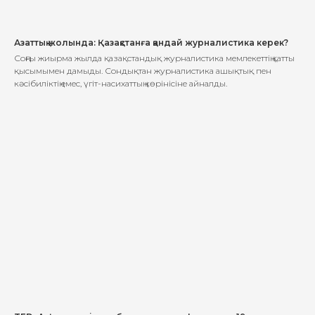
Азаттық жолында: Қазақстанға қандай журналистика керек?
Соңғы жиырма жылда қазақстандық журналистика мемлекеттің қатты
қысымымен дамыды. Сондықтан журналистика ашықтық пен
кәсібиліктің емес, үгіт-насихаттың көрінісіне айналды.