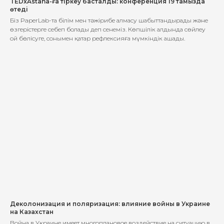
TEDxAstana-ға тіркеу басталды: конференция 19 тамызда
өтеді
Біз PaperLab-та білім мен тәжірибе алмасу шабыттандырады және
өзгерістерге себеп болады деп сенеміз. Көпшілік алдында сөйлеу
ой бөлісуге, сонымен қатар рефлексияға мүмкіндік ашады.
Деколонизация и поляризация: влияние войны в Украине
на Казахстан
Война в Украине имеет многоплановое воздействие на ситуацию в