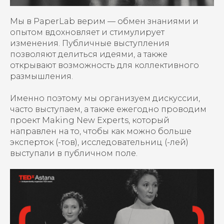
Мы в PaperLab верим — обмен знаниями и
опытом вдохновляет и стимулирует
изменения. Публичные выступления
позволяют делиться идеями, а также
открывают возможность для коллективного
размышления.
Именно поэтому мы организуем дискуссии,
часто выступаем, а также ежегодно проводим
проект Making New Experts, который
направлен на то, чтобы как можно больше
эксперток (-тов), исследовательниц (-лей)
выступали в публичном поле.