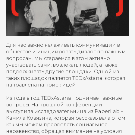
Для нас важно налаживать коммуникации в
обществе и инициировать диалог по важным
вопросам. Мы стараемся в этом активно
участвовать сами, вовлекать людей, а также
поддерживать другие площадки. Одной из
таких площадок является TEDxAstana, которая
направлена на поиск идей.
Из года в год TEDxAstana поднимает важные
вопросы. На прошлой конференции
выступила исследовательница из PaperLab –
Камила Ковязина
, которая рассказывала о том,
как мы можем преодолеть социальное
неравенство, обращая внимание на условия