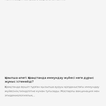
Қызылша әлегі: Қазақстанда иммундау жүйесі неге дұрыс
жұмыс істемейді?
Қазақстанда өршіп тұрған қызылша ауруы қолданыстағы иммундау
жүйесінің тиімділігіне күмән туғызады. Жоспарлы вакцинация мен
эпидемиологиялық ...