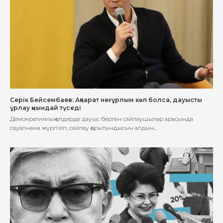
Серік Бейсембаев: Ақпарат неғұрлым көп болса, дауысты
ұрлау қиындай түседі
Демократиялық елдерде дауыс берген сайлаушылар арасында
сауалнама жүргізіп, сайлау қорытындысын алдын...