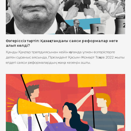
Өзгеріссіз тәртіп: Қазақстандағы саяси реформалар неге
алып келді?
Қанды Қаңтар трагедиясынан кейін қоғамда үлкен өзгерістерге
деген сұраныс аясында, Президент Қасым-Жомарт Тоқаев 2022 жылы
елдегі саяси реформалардың жаңа кезеңін ашты.